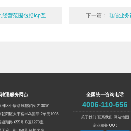
围包括icp互联网信息服务
下一篇：
电信业务
亚驰迅服务网点
全国统一咨询电话
4006-110-656
福田区中康路雕塑家园 2130室
市朝阳区太阳宫半岛国际 2单元1008
关于我们
联系我们
网站地图
银翔路 655号 B区1273室
企业服务 QQ :
区天府二街 368号 绿地之窗